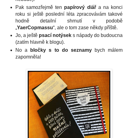
Pak samozřejmě ten
papírový diář
a na konci
roku si ještě poslední léta zpracovávám takové
hodně detailní shrnutí v podobě
„
YaerCopmassu
“, ale o tom zase někdy příště.
Jo, a ještě
psací notýsek
s nápady do budoucna
(zatím hlavně k blogu).
No a
bločky s to do seznamy
bych málem
zapomněla!