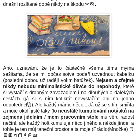
dnešní rozlítané době nikdy na škodu 🏃💆.
Ano, uznávám, že je to částečně všema těma mýma
sešitama, že se mi občas sotva podaří uzvednout kabelku
(poslední dobou už raději volím batůžek).
Nejsem a zřejmě
nikdy nebudu minimalistické děvče do nepohody
, které
si vystačí s drobným zavazadlem i na dlouhých a dalekých
cestách (já si s ním kolikrát nevystačím ani na jedno
odpoledne🙆). Ale každý máme něco... Já už se s tím smířila
a moje okolí jistě taky (to
neustálé kumulování notýsků na
zejména jídelním / mém pracovním stole
mu věru radost
nečiní, ale každý holt kumuluje něco jiného a někde jinde, a
tohle je ten můj taneční prostor a ta moje (Prádlo)Množka) 📗
📘📙📒📕📓📔📖.