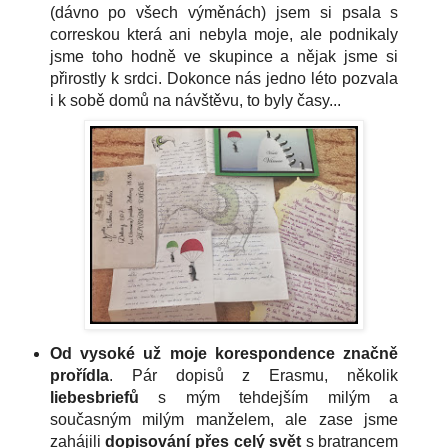
(dávno po všech výměnách) jsem si psala s
correskou která ani nebyla moje, ale podnikaly
jsme toho hodně ve skupince a nějak jsme si
přirostly k srdci. Dokonce nás jedno léto pozvala
i k sobě domů na návštěvu, to byly časy...
Od vysoké už moje korespondence značně
prořídla
. Pár dopisů z Erasmu, několik
liebesbriefů
s mým tehdejším milým a
současným milým manželem, ale zase jsme
zahájili
dopisování přes celý svět
s bratrancem