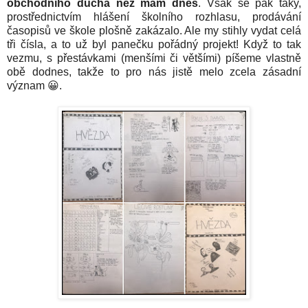
obchodního ducha než mám dnes
. Však se pak taky,
prostřednictvím hlášení školního rozhlasu, prodávání
časopisů ve škole plošně zakázalo. Ale my stihly vydat celá
tři čísla, a to už byl panečku pořádný projekt! Když to tak
vezmu, s přestávkami (menšími či většími) píšeme vlastně
obě dodnes, takže to pro nás jistě melo zcela zásadní
význam 😀.