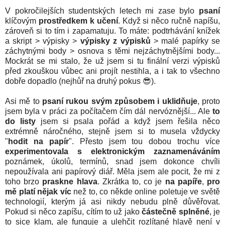
V pokročilejších studentských letech mi zase bylo
psaní
klíčovým
prostředkem k učení
. Když si něco ručně napíšu,
zároveň si to tím i zapamatuju. To máte: podtrhávání knížek
a skript > výpisky >
výpisky z výpisků
> malé papírky se
záchytnými body > osnova s těmi nejzáchytnějšími body...
Mockrát se mi stalo, že už jsem si tu finální verzi výpisků
před zkouškou vůbec ani projít nestihla, a i tak to všechno
dobře dopadlo (nejhůř na druhý pokus 😎).
Asi mě to
psaní rukou svým způsobem i uklidňuje
, proto
jsem byla v práci za počítačem čím dál nervóznější... Ale
to
do listy
jsem si psala pořád a když jsem řešila něco
extrémně náročného, stejně jsem si to musela vždycky
"
hodit na papír
". Přesto jsem tou dobou trochu více
experimentovala s elektronickým zaznamenáváním
poznámek, úkolů, termínů, snad jsem dokonce chvíli
nepoužívala ani papírový diář. Měla jsem ale pocit, že mi z
toho brzo
praskne hlava
. Zkrátka to, co je
na papíře
,
pro
mě platí nějak víc
než to, co někde online poletuje ve světě
technologií, kterým já asi nikdy nebudu plně důvěřovat.
Pokud si něco zapíšu, cítím to už jako
částečně splněné
, je
to sice klam, ale funguje a ulehčit rozlítané hlavě není v