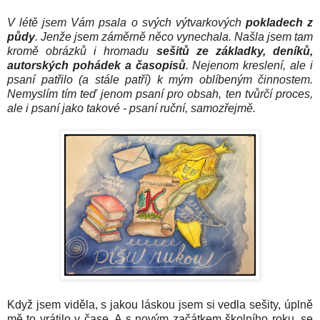
V létě jsem Vám psala o svých výtvarkových
pokladech z
půdy
. Jenže jsem záměrně něco vynechala. Našla jsem tam
kromě obrázků i hromadu
sešitů ze základky, deníků,
autorských pohádek a časopisů
. Nejenom kreslení, ale i
psaní patřilo (a stále patří) k mým oblíbeným činnostem.
Nemyslím tím teď jenom psaní pro obsah, ten tvůrčí proces,
ale i psaní jako takové - psaní ruční, samozřejmě.
Když jsem viděla, s jakou láskou jsem si vedla sešity, úplně
mě to vrátilo v čase. A s novým začátkem školního roku, se