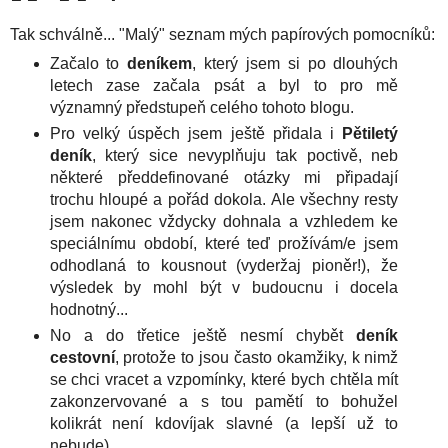
Tak schválně... "Malý" seznam mých papírových pomocníků:
Začalo to
deníkem
, který jsem si po dlouhých
letech zase začala psát a byl to pro mě
významný předstupeň celého tohoto blogu.
Pro velký úspěch jsem ještě přidala i
Pětiletý
deník
, který sice nevyplňuju tak poctivě, neb
některé předdefinované otázky mi připadají
trochu hloupé a pořád dokola. Ale všechny resty
jsem nakonec vždycky dohnala a vzhledem ke
speciálnímu období, které teď prožívám/e jsem
odhodlaná to kousnout (vyderžaj pioněr!), že
výsledek by mohl být v budoucnu i docela
hodnotný...
No a do třetice ještě nesmí chybět
deník
cestovní
, protože to jsou často okamžiky, k nimž
se chci vracet a vzpomínky, které bych chtěla mít
zakonzervované a s tou pamětí to bohužel
kolikrát není kdovíjak slavné (a lepší už to
nebude).