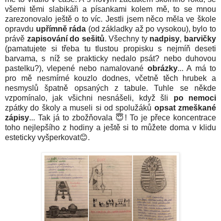
všemi těmi slabikáři a písankami kolem mě, to se mnou
zarezonovalo ještě o to víc. Jestli jsem něco měla ve škole
opravdu
upřímně ráda
(od základky až po vysokou), bylo to
právě
zapisování do sešitů
. Všechny ty
nadpisy
,
barvičky
(pamatujete si třeba tu tlustou propisku s nejmíň deseti
barvama, s níž se prakticky nedalo psát? nebo duhovou
pastelku?), vlepené nebo namalované
obrázky
... A má to
pro mě nesmírné kouzlo dodnes, včetně těch hrubek a
nesmyslů špatně opsaných z tabule. Tuhle se někde
vzpomínalo, jak všichni nesnášeli, když šli
po nemoci
zpátky do školy a museli si od spolužáků
opsat zmeškané
zápisy
... Tak já to zbožňovala 😇! To je přece koncentrace
toho nejlepšího z hodiny a ještě si to můžete doma v klidu
esteticky vyšperkovat😊.