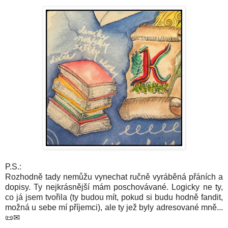
P.S.:
Rozhodně tady nemůžu vynechat ručně vyráběná přáních a
dopisy. Ty nejkrásnější mám poschovávané. Logicky ne ty,
co já jsem tvořila (ty budou mít, pokud si budu hodně fandit,
možná u sebe mí příjemci), ale ty jež byly adresované mně...
📜✉