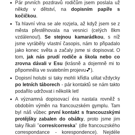
Pár prvních pozdravů rodičům jsem poslala už
někdy v dětství, na
dopisním papíře s
kočičkou
.
Ta hlavní vlna se ale rozjela, až když jsem se z
města přestěhovala na vesnici (celých 8km
vzdálenou!).
Se stejnou kamarádkou
, s níž
jsme vyráběly vlastní časopis, nám to připadalo
jako konec světa a začaly jsme si dopisovat. O
tom,
jak nás prudí rodiče a škola nebo co
zrovna dávali v Esu
(krásně a dojemně mi to
připomněla ve svatebním projevu💕).
Dopisní holubi si taky mohli křídla ulítat vždycky
po letních táborech
- pár kontaktů se nám takto
podařilo udržovat i několik let!
A významná dopisovací éra nastala rovněž s
obdobím výměn na francouzském gymplu. Tam
byl náš vůbec
první kontakt s francouzskými
protějšky zabalen do obálky
, proto jsme jim
taky říkali "
corres/correska
" (dle francouzského
correspondance - korespondence). Nejdéle