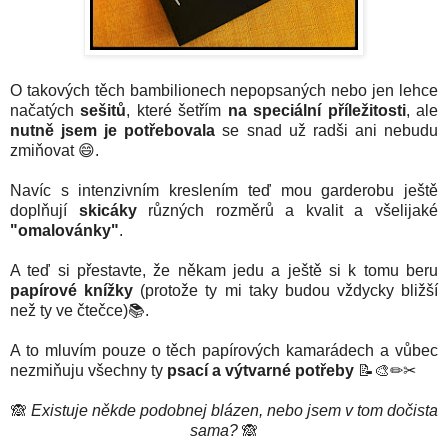
O takových těch bambilionech nepopsaných nebo jen lehce
načatých
sešitů
, které šetřím
na speciální příležitosti
, ale
nutně jsem je potřebovala
se snad už radši ani nebudu
zmiňovat 😄.
Navíc s intenzivním kreslením teď mou garderobu ještě
doplňují
skicáky
různých rozměrů a kvalit a všelijaké
"omalovánky"
.
A teď si přestavte, že někam jedu a ještě si k tomu beru
papírové knížky
(protože ty mi taky budou vždycky bližší
než ty ve čtečce)📚.
A to mluvím pouze o těch papírových kamarádech a vůbec
nezmiňuju všechny ty
psací a výtvarné potřeby
📝🎨✏✂
🙈
Existuje někde podobnej blázen, nebo jsem v tom dočista
sama?
🙈