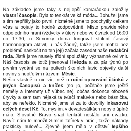
Na základce jsme taky s nejlepší kamarádkou založily
vlastní časopis
. Byla to tenkrát velká móda... Bohužel jsme
s tím nepřišly jako první, nicméně jsme to podchytily celkem
včas a pojaly to hodně zodpovědně. Místo pravidelného
odpoledního hraní (vždycky v úterý nebo ve čtvrtek od 16:00
do 17:30, u Simonky doma fungoval striktní časový
harmonogram aktivit, u nás žádný, takže jsem mohla bez
problémů naskočit na ten její) začala zasedat naše
redakční
rada
. Jistě jsme musely třídní spolužáky významně ovlivnit.
Náš časopis se totiž jmenoval
Hvězda
a za pár týdnů po
prvním vydání se na pultech školních lavic objevily další
noviny s neotřelým názvem
Měsíc
.
Nešlo vlastně o nic víc, než o
ruční opisování článků z
jiných časopisů a knížek
(no jo, počítače jsme ještě
neměly a internety už vůbec ne), občas dokonce ofocené
úryvky a sem tam nějaká ta tvůrčí malůvka nebo básnička,
aby se neřeklo. Nicméně jsme si za to dovolily
inkasovat
celých deset Kč
. To, myslím, v devadesátkách nebylo úplně
málo. Slovutné Bravo snad tenkrát nestálo ani dvacku.
Navíc nám to množil Simčin tatínek v práci, takže náklady
prakticky nulové... Zjevně jsem měla v dětství
lepšího